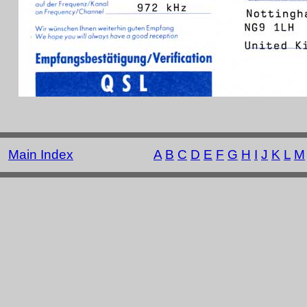
Main Index
A
B
C
D
E
F
G
H
I
J
K
L
M