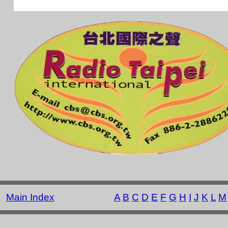
Main Index
A
B
C
D
E
F
G
H
I
J
K
L
M